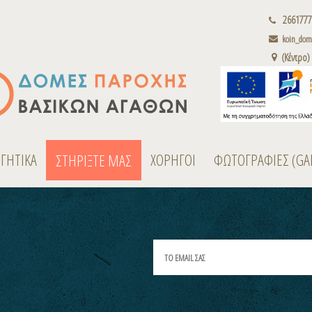
2661777
koin_dome
(Κέντρο)
ΟΓΗΤΙΚΑ
ΧΟΡΗΓΟΙ
ΦΩΤΟΓΡΑΦΙΕΣ (GA
ΣΤΗΡΙΞΤΕ ΜΑΣ