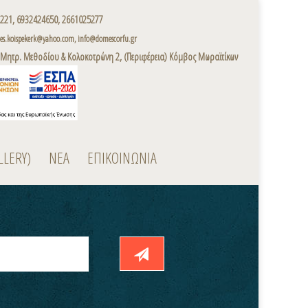
221, 6932424650, 2661025277
s.koispekerk@yahoo.com, info@domescorfu.gr
 Μητρ. Μεθοδίου & Κολοκοτρώνη 2, (Περιφέρεια) Κόμβος Μωραϊτίκων
LLERY)
ΝΕΑ
ΕΠΙΚΟΙΝΩΝΙΑ