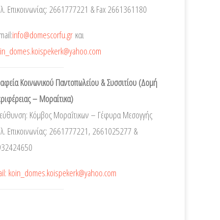
λ. Επικοινωνίας: 2661777221 & Fax 2661361180
mail:
info@domescorfu.gr
και
oin_domes.koispekerk@yahoo.com
αφεία Κοινωνικού Παντοπωλείου & Συσσιτίου (Δομή
ριφέρειας – Μοραίτικα)
ιεύθυνση: Κόμβος Μοραΐτικων – Γέφυρα Μεσογγής
λ. Επικοινωνίας: 2661777221, 2661025277 &
932424650
il: koin_domes.koispekerk@yahoo.com