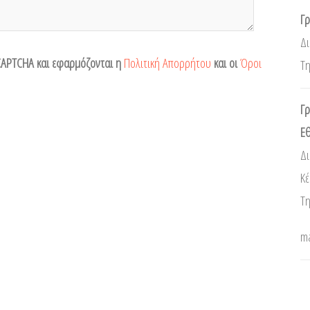
Γρ
Δι
eCAPTCHA και εφαρμόζονται η
Πολιτική Απορρήτου
και οι
Όροι
Τη
Γρ
Ε
Δι
Κ
Τη
ma