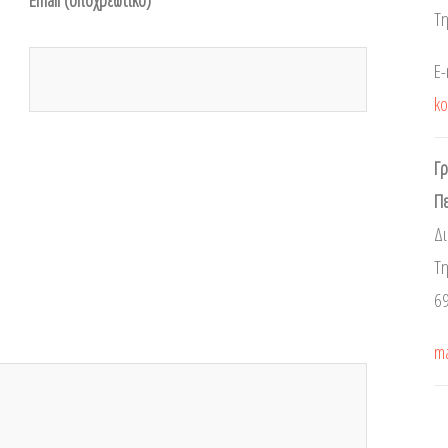
Email
(υποχρεωτικό)
Τη
E-
k
Γρ
Πε
Δ
Τη
6
ma