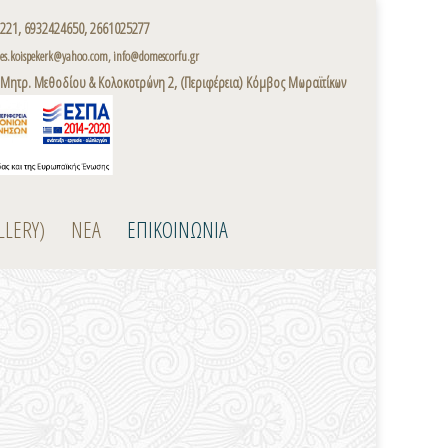
221, 6932424650, 2661025277
s.koispekerk@yahoo.com, info@domescorfu.gr
 Μητρ. Μεθοδίου & Κολοκοτρώνη 2, (Περιφέρεια) Κόμβος Μωραϊτίκων
LLERY)
ΝΕΑ
ΕΠΙΚΟΙΝΩΝΙΑ