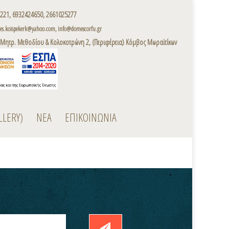
221, 6932424650, 2661025277
s.koispekerk@yahoo.com, info@domescorfu.gr
 Μητρ. Μεθοδίου & Κολοκοτρώνη 2, (Περιφέρεια) Κόμβος Μωραϊτίκων
LLERY)
ΝΕΑ
ΕΠΙΚΟΙΝΩΝΙΑ