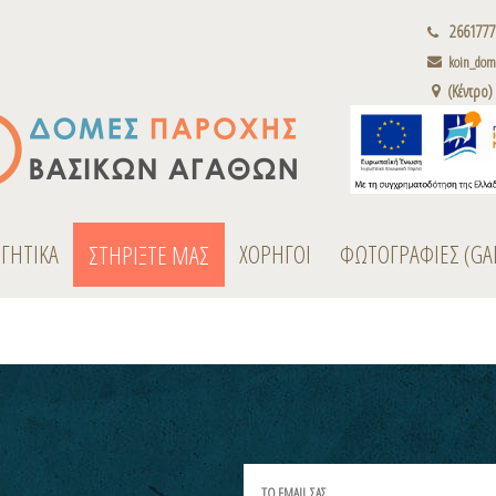
2661777
koin_dome
(Κέντρο)
ΟΓΗΤΙΚΑ
ΧΟΡΗΓΟΙ
ΦΩΤΟΓΡΑΦΙΕΣ (GA
ΣΤΗΡΙΞΤΕ ΜΑΣ