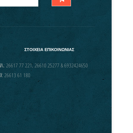
ΣΤΟΙΧΕΙΑ ΕΠΙΚΟΙΝΩΝΙΑΣ
Λ.
: 26617 77 221, 26610 25277 & 6932424650
X
: 26613 61 180