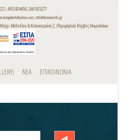
221, 6932424650, 2661025277
s.koispekerk@yahoo.com, info@domescorfu.gr
 Μητρ. Μεθοδίου & Κολοκοτρώνη 2, (Περιφέρεια) Κόμβος Μωραϊτίκων
LLERY)
ΝΕΑ
ΕΠΙΚΟΙΝΩΝΙΑ