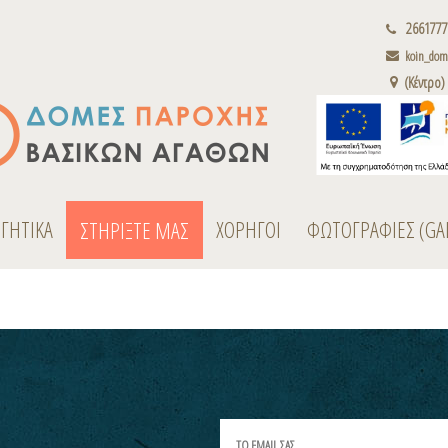
2661777
koin_dome
(Κέντρο)
ΟΓΗΤΙΚΑ
ΧΟΡΗΓΟΙ
ΦΩΤΟΓΡΑΦΙΕΣ (GA
ΣΤΗΡΙΞΤΕ ΜΑΣ