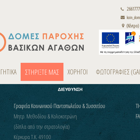
2661777
koin_dome
(Κέντρο)
ΟΓΗΤΙΚΑ
ΧΟΡΗΓΟΙ
ΦΩΤΟΓΡΑΦΙΕΣ (GA
ΣΤΗΡΙΞΤΕ ΜΑΣ
ΔΙΕΥΘΥΝΣΗ
Γραφεία Κοινωνικού Παντοπωλείου & Συσσιτίου
ΤΗ
Μητρ. Μεθοδίου & Κολοκοτρώνη
FA
(δίπλα από την στρατολογία)
Kέρκυρα Τ.Κ. 49100