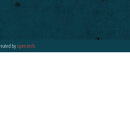
reated by
open.tech