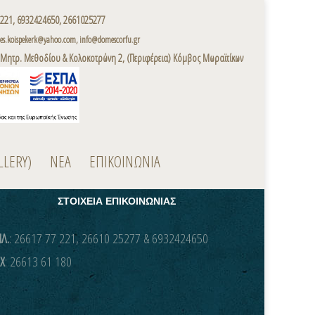
221, 6932424650, 2661025277
s.koispekerk@yahoo.com, info@domescorfu.gr
 Μητρ. Μεθοδίου & Κολοκοτρώνη 2, (Περιφέρεια) Κόμβος Μωραϊτίκων
LLERY)
ΝΕΑ
ΕΠΙΚΟΙΝΩΝΙΑ
ΣΤΟΙΧΕΙΑ ΕΠΙΚΟΙΝΩΝΙΑΣ
Λ.
: 26617 77 221, 26610 25277 & 6932424650
X
: 26613 61 180