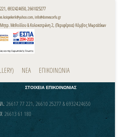
221, 6932424650, 2661025277
s.koispekerk@yahoo.com, info@domescorfu.gr
 Μητρ. Μεθοδίου & Κολοκοτρώνη 2, (Περιφέρεια) Κόμβος Μωραϊτίκων
LLERY)
ΝΕΑ
ΕΠΙΚΟΙΝΩΝΙΑ
ΣΤΟΙΧΕΙΑ ΕΠΙΚΟΙΝΩΝΙΑΣ
Λ.
: 26617 77 221, 26610 25277 & 6932424650
X
: 26613 61 180