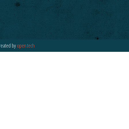
reated by
open.tech