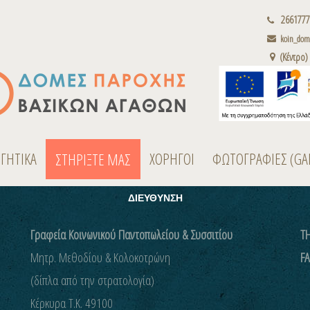
2661777
koin_dome
(Κέντρο)
ΟΓΗΤΙΚΑ
ΧΟΡΗΓΟΙ
ΦΩΤΟΓΡΑΦΙΕΣ (GA
ΣΤΗΡΙΞΤΕ ΜΑΣ
ΔΙΕΥΘΥΝΣΗ
Γραφεία Κοινωνικού Παντοπωλείου & Συσσιτίου
ΤΗ
Μητρ. Μεθοδίου & Κολοκοτρώνη
FA
(δίπλα από την στρατολογία)
Kέρκυρα Τ.Κ. 49100