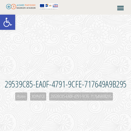
Open toolbar
29539C85-EA0F-4791-9CFE-717649A9B295
Home
ΧΟΡΗΓΟΙ
29539C85-EA0F-4791-9CFE-717649A9B295