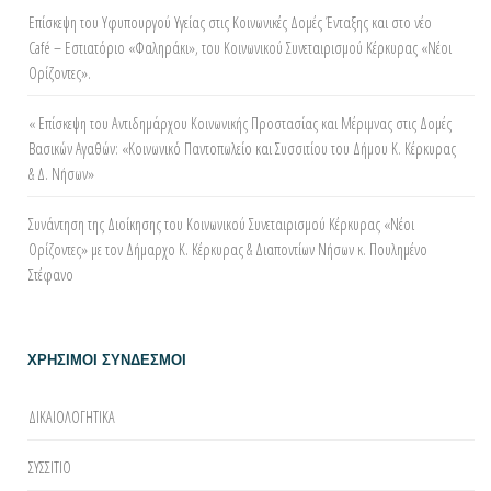
Επίσκεψη του Υφυπουργού Υγείας στις Κοινωνικές Δομές Ένταξης και στο νέο
Café – Εστιατόριο «Φαληράκι», του Κοινωνικού Συνεταιρισμού Κέρκυρας «Νέοι
Ορίζοντες».
« Επίσκεψη του Αντιδημάρχου Κοινωνικής Προστασίας και Μέριμνας στις Δομές
Βασικών Αγαθών: «Κοινωνικό Παντοπωλείο και Συσσιτίου του Δήμου Κ. Κέρκυρας
& Δ. Νήσων»
Συνάντηση της Διοίκησης του Κοινωνικού Συνεταιρισμού Κέρκυρας «Νέοι
Ορίζοντες» με τον Δήμαρχο Κ. Κέρκυρας & Διαποντίων Νήσων κ. Πουλημένο
Στέφανο
ΧΡΗΣΙΜΟΙ ΣΥΝΔΕΣΜΟΙ
ΔΙΚΑΙΟΛΟΓΗΤΙΚΑ
ΣΥΣΣΙΤΙΟ