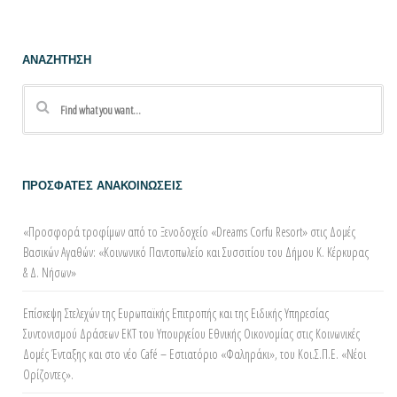
ΑΝΑΖΗΤΗΣΗ
ΠΡΟΣΦΑΤΕΣ ΑΝΑΚΟΙΝΩΣΕΙΣ
«Προσφορά τροφίμων από τo Ξενοδοχείο «Dreams Corfu Resort» στις Δομές
Βασικών Αγαθών: «Κοινωνικό Παντοπωλείο και Συσσιτίου του Δήμου Κ. Κέρκυρας
& Δ. Νήσων»
Επίσκεψη Στελεχών της Ευρωπαϊκής Επιτροπής και της Ειδικής Υπηρεσίας
Συντονισμού Δράσεων ΕΚΤ του Υπουργείου Εθνικής Οικονομίας στις Κοινωνικές
Δομές Ένταξης και στο νέο Café – Εστιατόριο «Φαληράκι», του Κοι.Σ.Π.Ε. «Νέοι
Ορίζοντες».