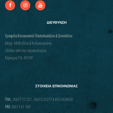
ΔΙΕΥΘΥΝΣΗ
Γραφεία Κοινωνικού Παντοπωλείου & Συσσιτίου
Μητρ. Μεθοδίου & Κολοκοτρώνη
(δίπλα από την στρατολογία)
Kέρκυρα Τ.Κ. 49100
ΣΤΟΙΧΕΙΑ ΕΠΙΚΟΙΝΩΝΙΑΣ
ΤΗΛ.
: 26617 77 221, 26610 25277 & 6932424650
FAX
: 26613 61 180