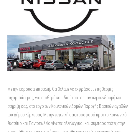
Με την παρούσα επιστολή, θα θέλαμε να εκφράσουμε τις θερμές
ευχαριστίες μας, για σταθερή και ιδιαίτερα σημαντική συνδρομή και
στήριξη σας, στο έργο των Κοινωνικών Δομών Παροχής Βασικών αγαθών
του Δήμου Κέρκυρας. Με την ευγενική σας προσφορά προς το Κοινωνικό
Συσσίτιο και Παντοπωλείο γίνεστε αλληλέγγυοι και συμπαραστάτες στην
προσπάθεια μας να ενισχύσουμε ευπαθή κοινωνικά νοικοκυριά, που