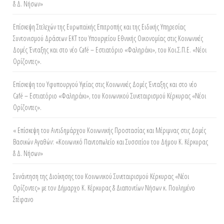
& Δ. Νήσων»
Επίσκεψη Στελεχών της Ευρωπαϊκής Επιτροπής και της Ειδικής Υπηρεσίας
Συντονισμού Δράσεων ΕΚΤ του Υπουργείου Εθνικής Οικονομίας στις Κοινωνικές
Δομές Ένταξης και στο νέο Café – Εστιατόριο «Φαληράκι», του Κοι.Σ.Π.Ε. «Νέοι
Ορίζοντες».
Επίσκεψη του Υφυπουργού Υγείας στις Κοινωνικές Δομές Ένταξης και στο νέο
Café – Εστιατόριο «Φαληράκι», του Κοινωνικού Συνεταιρισμού Κέρκυρας «Νέοι
Ορίζοντες».
« Επίσκεψη του Αντιδημάρχου Κοινωνικής Προστασίας και Μέριμνας στις Δομές
Βασικών Αγαθών: «Κοινωνικό Παντοπωλείο και Συσσιτίου του Δήμου Κ. Κέρκυρας
& Δ. Νήσων»
Συνάντηση της Διοίκησης του Κοινωνικού Συνεταιρισμού Κέρκυρας «Νέοι
Ορίζοντες» με τον Δήμαρχο Κ. Κέρκυρας & Διαποντίων Νήσων κ. Πουλημένο
Στέφανο