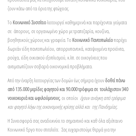
ζουν κάτω από τα όρια της φτώχειας.
Το
Κοινωνικό Συσσίτιο
λειτουργεί καθημερινά και παρέχονται γεύματα
σε άπορους, σε οργανωμένο χώρο με τραπεζαρία, κουζίνα,
βοηθητικούς χώρους και γραφεία. Το
Κοινωνικό Παντοπωλείο
παρέχει
δωρεάν είδη παντοπωλείου, απορρυπαντικά, κατεψυγμένα προϊόντα,
ρούχα, είδη οικιακού εξοπλισμού, κ.λπ. σε οικογένειες που
αντιμετωπίζουν σοβαρά οικονομικά προβλήματα.
Από την έναρξη λειτουργίας των δομών έως σήμερα έχουν
δοθεί πάνω
από 135.000 μερίδες φαγητού και 90.000 τρόφιμα σε
τουλάχιστον 340
νοικοκυριά και ωφελούμενους
, οι οποίοι
έχουν ανάγκη από τρόφιμα
και φαγητό λόγω της οικονομικής κρίσης αλλά και της Πανδημίας.
Η Συνεισφορά σας αναδεικνύει το σημαντικό και καθ όλα αξιέπαινο
Κοινωνικό Έργο που επιτελείτε. Σας ευχαριστούμε θερμά για την