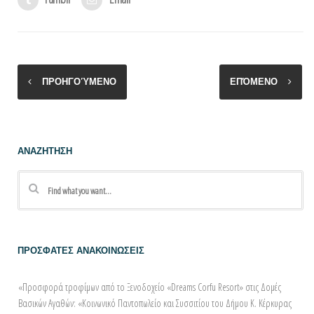
ΠΡΟΗΓΟΎΜΕΝΟ
ΕΠΌΜΕΝΟ
ΑΝΑΖΗΤΗΣΗ
ΠΡΟΣΦΑΤΕΣ ΑΝΑΚΟΙΝΩΣΕΙΣ
«Προσφορά τροφίμων από τo Ξενοδοχείο «Dreams Corfu Resort» στις Δομές
Βασικών Αγαθών: «Κοινωνικό Παντοπωλείο και Συσσιτίου του Δήμου Κ. Κέρκυρας