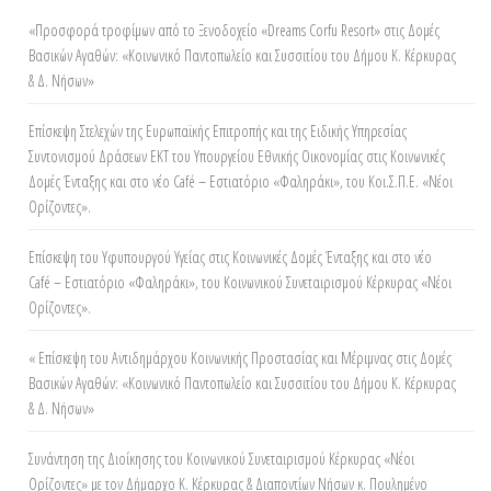
«Προσφορά τροφίμων από τo Ξενοδοχείο «Dreams Corfu Resort» στις Δομές
Βασικών Αγαθών: «Κοινωνικό Παντοπωλείο και Συσσιτίου του Δήμου Κ. Κέρκυρας
& Δ. Νήσων»
Επίσκεψη Στελεχών της Ευρωπαϊκής Επιτροπής και της Ειδικής Υπηρεσίας
Συντονισμού Δράσεων ΕΚΤ του Υπουργείου Εθνικής Οικονομίας στις Κοινωνικές
Δομές Ένταξης και στο νέο Café – Εστιατόριο «Φαληράκι», του Κοι.Σ.Π.Ε. «Νέοι
Ορίζοντες».
Επίσκεψη του Υφυπουργού Υγείας στις Κοινωνικές Δομές Ένταξης και στο νέο
Café – Εστιατόριο «Φαληράκι», του Κοινωνικού Συνεταιρισμού Κέρκυρας «Νέοι
Ορίζοντες».
« Επίσκεψη του Αντιδημάρχου Κοινωνικής Προστασίας και Μέριμνας στις Δομές
Βασικών Αγαθών: «Κοινωνικό Παντοπωλείο και Συσσιτίου του Δήμου Κ. Κέρκυρας
& Δ. Νήσων»
Συνάντηση της Διοίκησης του Κοινωνικού Συνεταιρισμού Κέρκυρας «Νέοι
Ορίζοντες» με τον Δήμαρχο Κ. Κέρκυρας & Διαποντίων Νήσων κ. Πουλημένο