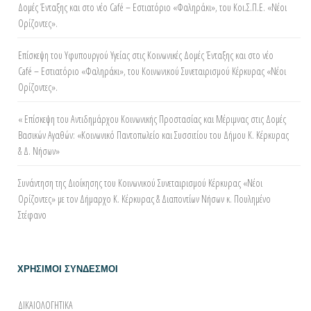
Δομές Ένταξης και στο νέο Café – Εστιατόριο «Φαληράκι», του Κοι.Σ.Π.Ε. «Νέοι
Ορίζοντες».
Επίσκεψη του Υφυπουργού Υγείας στις Κοινωνικές Δομές Ένταξης και στο νέο
Café – Εστιατόριο «Φαληράκι», του Κοινωνικού Συνεταιρισμού Κέρκυρας «Νέοι
Ορίζοντες».
« Επίσκεψη του Αντιδημάρχου Κοινωνικής Προστασίας και Μέριμνας στις Δομές
Βασικών Αγαθών: «Κοινωνικό Παντοπωλείο και Συσσιτίου του Δήμου Κ. Κέρκυρας
& Δ. Νήσων»
Συνάντηση της Διοίκησης του Κοινωνικού Συνεταιρισμού Κέρκυρας «Νέοι
Ορίζοντες» με τον Δήμαρχο Κ. Κέρκυρας & Διαποντίων Νήσων κ. Πουλημένο
Στέφανο
ΧΡΗΣΙΜΟΙ ΣΥΝΔΕΣΜΟΙ
ΔΙΚΑΙΟΛΟΓΗΤΙΚΑ