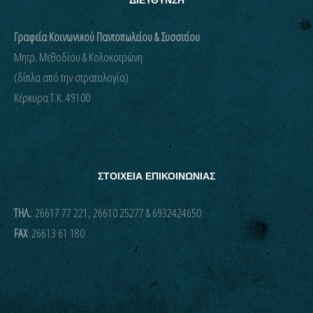
ΔΙΕΥΘΥΝΣΗ
Γραφεία Κοινωνικού Παντοπωλείου & Συσσιτίου
Μητρ. Μεθοδίου & Κολοκοτρώνη
(δίπλα από την στρατολογία)
Kέρκυρα Τ.Κ. 49100
ΣΤΟΙΧΕΙΑ ΕΠΙΚΟΙΝΩΝΙΑΣ
ΤΗΛ.
: 26617 77 221, 26610 25277 & 6932424650
FAX
: 26613 61 180