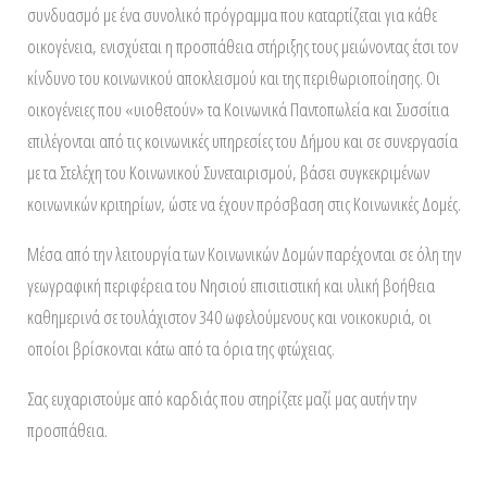
συνδυασμό με ένα συνολικό πρόγραμμα που καταρτίζεται για κάθε
οικογένεια, ενισχύεται η προσπάθεια στήριξης τους μειώνοντας έτσι τον
κίνδυνο του κοινωνικού αποκλεισμού και της περιθωριοποίησης. Οι
οικογένειες που «υιοθετούν» τα Κοινωνικά Παντοπωλεία και Συσσίτια
επιλέγονται από τις κοινωνικές υπηρεσίες του Δήμου και σε συνεργασία
με τα Στελέχη του Κοινωνικού Συνεταιρισμού, βάσει συγκεκριμένων
κοινωνικών κριτηρίων, ώστε να έχουν πρόσβαση στις Κοινωνικές Δομές.
Μέσα από την λειτουργία των Κοινωνικών Δομών παρέχονται σε όλη την
γεωγραφική περιφέρεια του Νησιού επισιτιστική και υλική βοήθεια
καθημερινά σε τουλάχιστον 340 ωφελούμενους και νοικοκυριά, οι
οποίοι βρίσκονται κάτω από τα όρια της φτώχειας.
Σας ευχαριστούμε από καρδιάς που στηρίζετε μαζί μας αυτήν την
προσπάθεια.