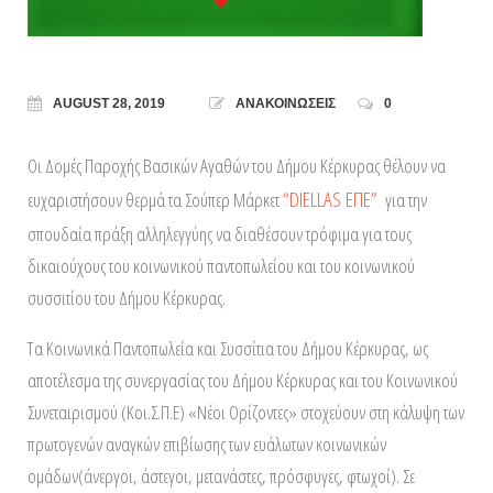
AUGUST 28, 2019
ΑΝΑΚΟΙΝΩΣΕΙΣ
0
Οι Δομές Παροχής Βασικών Αγαθών του Δήμου Κέρκυρας θέλουν να
“DIELLAS ΕΠΕ”
ευχαριστήσουν θερμά τα Σούπερ Μάρκετ
για την
σπουδαία πράξη αλληλεγγύης να διαθέσουν τρόφιμα για τους
δικαιούχους του κοινωνικού παντοπωλείου και του κοινωνικού
συσσιτίου του Δήμου Κέρκυρας.
Τα Κοινωνικά Παντοπωλεία και Συσσίτια του Δήμου Κέρκυρας, ως
αποτέλεσμα της συνεργασίας του Δήμου Κέρκυρας και του Κοινωνικού
Συνεταιρισμού (Κοι.Σ.Π.Ε) «Νέοι Ορίζοντες» στοχεύουν στη κάλυψη των
πρωτογενών αναγκών επιβίωσης των ευάλωτων κοινωνικών
ομάδων(άνεργοι, άστεγοι, μετανάστες, πρόσφυγες, φτωχοί). Σε