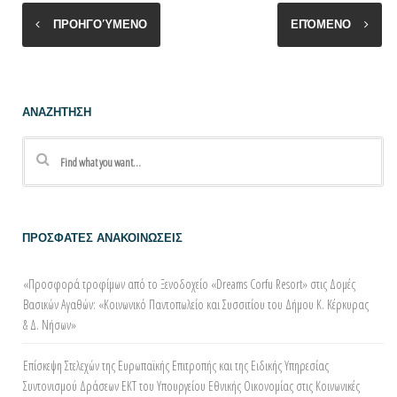
ΠΡΟΗΓΟΎΜΕΝΟ
ΕΠΌΜΕΝΟ
ΑΝΑΖΗΤΗΣΗ
ΠΡΟΣΦΑΤΕΣ ΑΝΑΚΟΙΝΩΣΕΙΣ
«Προσφορά τροφίμων από τo Ξενοδοχείο «Dreams Corfu Resort» στις Δομές
Βασικών Αγαθών: «Κοινωνικό Παντοπωλείο και Συσσιτίου του Δήμου Κ. Κέρκυρας
& Δ. Νήσων»
Επίσκεψη Στελεχών της Ευρωπαϊκής Επιτροπής και της Ειδικής Υπηρεσίας
Συντονισμού Δράσεων ΕΚΤ του Υπουργείου Εθνικής Οικονομίας στις Κοινωνικές