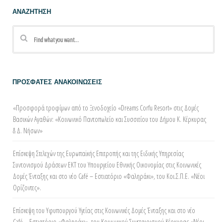
ΑΝΑΖΗΤΗΣΗ
ΠΡΟΣΦΑΤΕΣ ΑΝΑΚΟΙΝΩΣΕΙΣ
«Προσφορά τροφίμων από τo Ξενοδοχείο «Dreams Corfu Resort» στις Δομές
Βασικών Αγαθών: «Κοινωνικό Παντοπωλείο και Συσσιτίου του Δήμου Κ. Κέρκυρας
& Δ. Νήσων»
Επίσκεψη Στελεχών της Ευρωπαϊκής Επιτροπής και της Ειδικής Υπηρεσίας
Συντονισμού Δράσεων ΕΚΤ του Υπουργείου Εθνικής Οικονομίας στις Κοινωνικές
Δομές Ένταξης και στο νέο Café – Εστιατόριο «Φαληράκι», του Κοι.Σ.Π.Ε. «Νέοι
Ορίζοντες».
Επίσκεψη του Υφυπουργού Υγείας στις Κοινωνικές Δομές Ένταξης και στο νέο
Café – Εστιατόριο «Φαληράκι», του Κοινωνικού Συνεταιρισμού Κέρκυρας «Νέοι