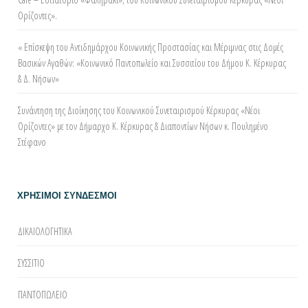
Ορίζοντες».
« Επίσκεψη του Αντιδημάρχου Κοινωνικής Προστασίας και Μέριμνας στις Δομές
Βασικών Αγαθών: «Κοινωνικό Παντοπωλείο και Συσσιτίου του Δήμου Κ. Κέρκυρας
& Δ. Νήσων»
Συνάντηση της Διοίκησης του Κοινωνικού Συνεταιρισμού Κέρκυρας «Νέοι
Ορίζοντες» με τον Δήμαρχο Κ. Κέρκυρας & Διαποντίων Νήσων κ. Πουλημένο
Στέφανο
ΧΡΗΣΙΜΟΙ ΣΥΝΔΕΣΜΟΙ
ΔΙΚΑΙΟΛΟΓΗΤΙΚΑ
ΣΥΣΣΙΤΙΟ
ΠΑΝΤΟΠΩΛΕΙΟ