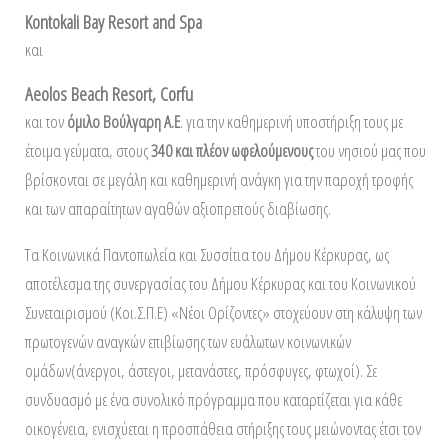
Kontokali Bay Resort and Spa
και
Aeolos Beach Resort, Corfu
και τον
όμιλο Βούλγαρη Α.Ε
. για την καθημερινή υποστήριξη τους με
έτοιμα γεύματα, στους
340 και πλέον ωφελούμενους
του νησιού μας που
βρίσκονται σε μεγάλη και καθημερινή ανάγκη για την παροχή τροφής
και των απαραίτητων αγαθών αξιοπρεπούς διαβίωσης.
Τα Κοινωνικά Παντοπωλεία και Συσσίτια του Δήμου Κέρκυρας, ως
αποτέλεσμα της συνεργασίας του Δήμου Κέρκυρας και του Κοινωνικού
Συνεταιρισμού (Κοι.Σ.Π.Ε) «Νέοι Ορίζοντες» στοχεύουν στη κάλυψη των
πρωτογενών αναγκών επιβίωσης των ευάλωτων κοινωνικών
ομάδων(άνεργοι, άστεγοι, μετανάστες, πρόσφυγες, φτωχοί). Σε
συνδυασμό με ένα συνολικό πρόγραμμα που καταρτίζεται για κάθε
οικογένεια, ενισχύεται η προσπάθεια στήριξης τους μειώνοντας έτσι τον