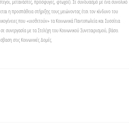
στεγοι, μετανάστες, πρόσφυγες, φτωχοί). Σε συνδυασμό με ένα συνολικό
́εται η προσπάθεια στήριξης τους μειώνοντας έτσι τον κίνδυνο του
ικογένειες που «υιοθετούν» τα Κοινωνικά Παντοπωλεία και Συσσίτια
ι σε συνεργασία με τα Στελέχη του Κοινωνικού Συνεταιρισμού, βάσει
́σβαση στις Κοινωνικές Δομές.