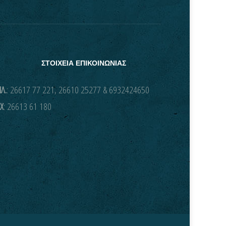
ΣΤΟΙΧΕΙΑ ΕΠΙΚΟΙΝΩΝΙΑΣ
Λ.
: 26617 77 221, 26610 25277 & 6932424650
X
: 26613 61 180