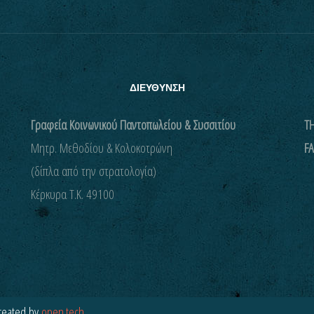
ΔΙΕΥΘΥΝΣΗ
Γραφεία Κοινωνικού Παντοπωλείου & Συσσιτίου
ΤΗ
Μητρ. Μεθοδίου & Κολοκοτρώνη
FA
(δίπλα από την στρατολογία)
Kέρκυρα Τ.Κ. 49100
reated by
open.tech