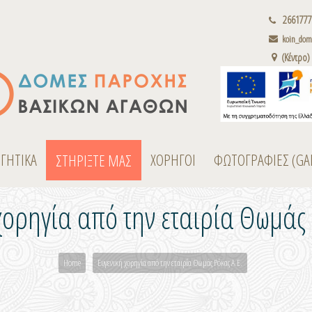
2661777
koin_dome
(Κέντρο)
ΟΓΗΤΙΚΑ
ΧΟΡΗΓΟΙ
ΦΩΤΟΓΡΑΦΙΕΣ (GA
ΣΤΗΡΙΞΤΕ ΜΑΣ
χορηγία από την εταιρία Θωμάς 
Home
Ευγενική χορηγία από την εταιρία Θωμάς Ρόκας Α.Ε.