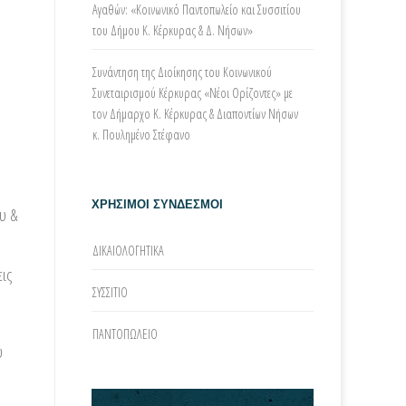
Αγαθών: «Κοινωνικό Παντοπωλείο και Συσσιτίου
του Δήμου Κ. Κέρκυρας & Δ. Νήσων»
Συνάντηση της Διοίκησης του Κοινωνικού
Συνεταιρισμού Κέρκυρας «Νέοι Ορίζοντες» με
τον Δήμαρχο Κ. Κέρκυρας & Διαποντίων Νήσων
κ. Πουλημένο Στέφανο
ΧΡΗΣΙΜΟΙ ΣΥΝΔΕΣΜΟΙ
υ &
ΔΙΚΑΙΟΛΟΓΗΤΙΚΑ
εις
ΣΥΣΣΙΤΙΟ
ΠΑΝΤΟΠΩΛΕΙΟ
υ