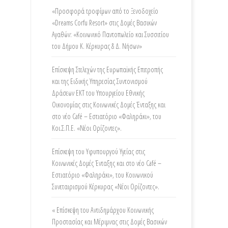
«Προσφορά τροφίμων από τo Ξενοδοχείο
«Dreams Corfu Resort» στις Δομές Βασικών
Αγαθών: «Κοινωνικό Παντοπωλείο και Συσσιτίου
του Δήμου Κ. Κέρκυρας & Δ. Νήσων»
Επίσκεψη Στελεχών της Ευρωπαϊκής Επιτροπής
και της Ειδικής Υπηρεσίας Συντονισμού
Δράσεων ΕΚΤ του Υπουργείου Εθνικής
Οικονομίας στις Κοινωνικές Δομές Ένταξης και
στο νέο Café – Εστιατόριο «Φαληράκι», του
Κοι.Σ.Π.Ε. «Νέοι Ορίζοντες».
Επίσκεψη του Υφυπουργού Υγείας στις
Κοινωνικές Δομές Ένταξης και στο νέο Café –
Εστιατόριο «Φαληράκι», του Κοινωνικού
Συνεταιρισμού Κέρκυρας «Νέοι Ορίζοντες».
« Επίσκεψη του Αντιδημάρχου Κοινωνικής
Προστασίας και Μέριμνας στις Δομές Βασικών