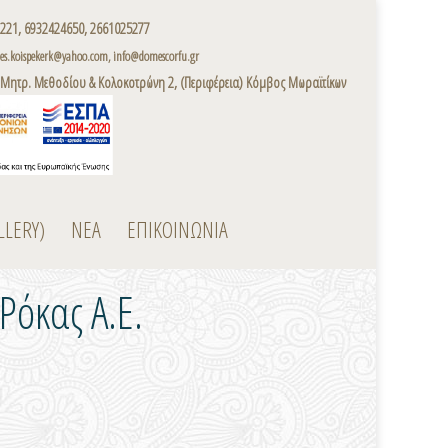
221, 6932424650, 2661025277
s.koispekerk@yahoo.com, info@domescorfu.gr
 Μητρ. Μεθοδίου & Κολοκοτρώνη 2, (Περιφέρεια) Κόμβος Μωραϊτίκων
LLERY)
ΝΕΑ
ΕΠΙΚΟΙΝΩΝΙΑ
Ρόκας Α.Ε.